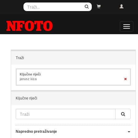
Toggl
navig
Traži
Ključne riječi
janusz kica
Ključne riječi
Napredno pretraživanje