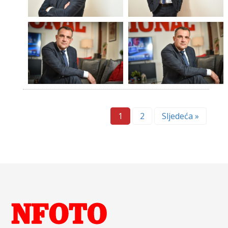
1
2
Sljedeća »