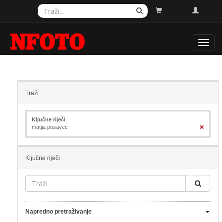
Toggl
navig
Traži
Ključne riječi
matija posavec
Ključne riječi
Napredno pretraživanje