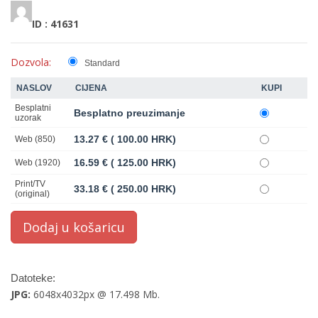
ID : 41631
Dozvola:
Standard
NASLOV
CIJENA
KUPI
Besplatni
Besplatno preuzimanje
uzorak
13.27 € ( 100.00 HRK)
Web (850)
16.59 € ( 125.00 HRK)
Web (1920)
Print/TV
33.18 € ( 250.00 HRK)
(original)
Datoteke:
JPG:
6048x4032px @ 17.498 Mb.