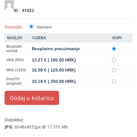
ID : 41632
Dozvola:
Standard
NASLOV
CIJENA
KUPI
Besplatni
Besplatno preuzimanje
uzorak
13.27 € ( 100.00 HRK)
Web (850)
16.59 € ( 125.00 HRK)
Web (1920)
Print/TV
33.18 € ( 250.00 HRK)
(original)
Datoteke:
JPG:
6048x4032px @ 17.310 Mb.