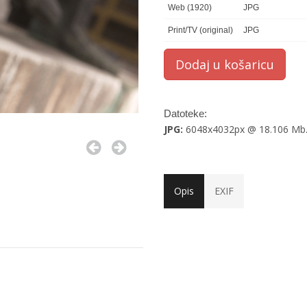
Web (1920)
JPG
Print/TV (original)
JPG
Datoteke:
JPG:
6048x4032px @ 18.106 Mb
Opis
EXIF