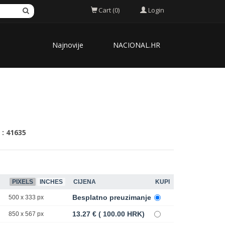
Login
Cart (0)
Najnovije
NACIONAL.HR
 : 41635
PIXELS
INCHES
CIJENA
KUPI
Besplatno preuzimanje
500 x 333 px
13.27 € ( 100.00 HRK)
850 x 567 px